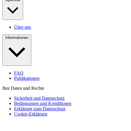
Über uns
Informationen
FAQ
Publikationen
Ihre Daten und Rechte
Sicherheit und Datenschutz
Bedingungen und Konditionen
Erklärung zum Datenschutz
Cookie-Erklärung
Für medizinische Fachkräfte
FAQ
EN
Für Patientinnen und Patienten
Publikationen
NL