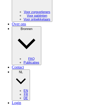
Voor zorgverleners
Voor patiënten
Voor ontwikkelaars
Over ons
Bronnen
FAQ
Publicaties
Contact
NL
EN
FR
DE
Login